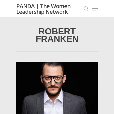
PANDA | The Women
Leadership Network
ROBERT
Hit enter to search or ESC to close
FRANKEN