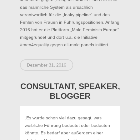
das männliche System als ursächlich
MISSION
verantwortlich für die „leaky pipeline“ und das
EVENTS
Fehlen von Frauen in Führungspositionen. Anfang
2016 hat er die Plattform „Male Feminists Europe“
MITGLIED WERDEN
mitgegründet und dort u.a. die Initiative
PANDA Mitglied werde
PARTNER WERDEN
#men4equality gegen all-male panels initiiert.
PANDA Directory
KONTAKT
LOGIN
Dezember 31, 2016
CONSULTANT, SPEAKER,
BLOGGER
„Es wurde schon viel dazu gesagt, was
weibliche Führung bedeutet oder bedeuten
könnte. Es bedarf aber außerdem einer